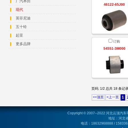
广汽本田
46122-65J00
现代
英菲尼迪
五十铃
起亚
订购
更多品牌
54551-3M000
页码: 1/2 总共 18 条记
1
<<顶页
<上一页
Copyright © 2007--2022 河北云顶汽车零
地址：河北
电话：18632968888 / 158336