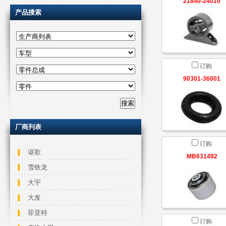
21840-24010
产品搜索
订购
90301-36001
厂商列表
订购
讴歌
MB631492
雪铁龙
大宇
大发
菲亚特
订购