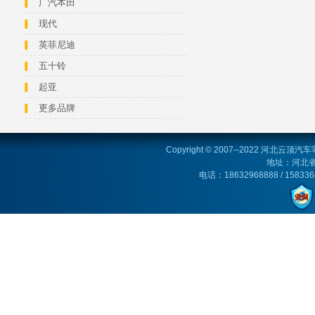
广汽本田
现代
英菲尼迪
五十铃
起亚
更多品牌
Copyright © 2007--2022 河北云顶汽车零
地址：河北
电话：18632968888 / 158336